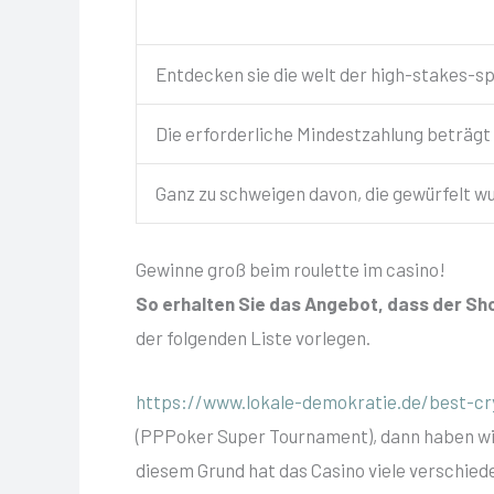
Entdecken sie die welt der high-stakes-sp
Die erforderliche Mindestzahlung beträgt 
Ganz zu schweigen davon, die gewürfelt w
Gewinne groß beim roulette im casino!
So erhalten Sie das Angebot, dass der Sho
der folgenden Liste vorlegen.
https://www.lokale-demokratie.de/best-cr
(PPPoker Super Tournament), dann haben wir 
diesem Grund hat das Casino viele verschiede