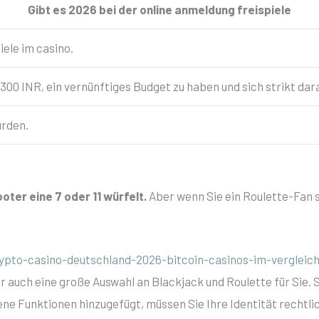
Gibt es 2026 bei der online anmeldung freispiele
iele im casino.
300 INR, ein vernünftiges Budget zu haben und sich strikt dara
urden.
oter eine 7 oder 11 würfelt.
Aber wenn Sie ein Roulette-Fan s
ypto-casino-deutschland-2026-bitcoin-casinos-im-vergleic
auch eine große Auswahl an Blackjack und Roulette für Sie. S
ne Funktionen hinzugefügt, müssen Sie Ihre Identität rechtlic