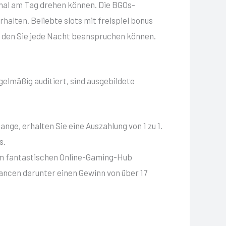
nmal am Tag drehen können. Die BGOs-
alten. Beliebte slots mit freispiel bonus
, den Sie jede Nacht beanspruchen können.
gelmäßig auditiert, sind ausgebildete
ge, erhalten Sie eine Auszahlung von 1 zu 1.
s.
sem fantastischen Online-Gaming-Hub
hancen darunter einen Gewinn von über 17