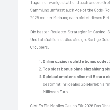
Tagen nur wenige statt und auch andere Groß
Sammlung umfasst auch Age of the Gods-Roule
2026 meiner Meinung nach bietet dieses Ret
Die besten Roulette-Strategien im Casino: 
Und tatsächlich ist dies eine großartige Gel
Croupiers.
Online casino roulette bonus code:
S
Top slots bonus ohne einzahlung o
Spielautomaten online mit 5 euro e
bestimmt Ihr ideales Spielerlebnis f
Millionen Euro.
Gibt Es Ein Mobiles Casino Für 2026 Das Oh