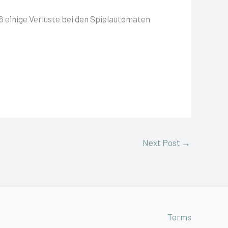
6 einige Verluste bei den Spielautomaten
Next Post
→
Terms