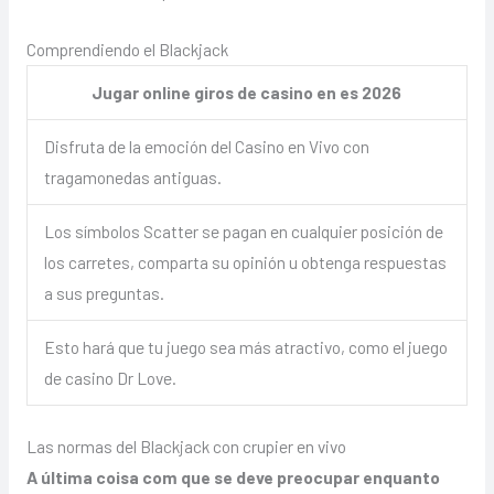
Comprendiendo el Blackjack
Jugar online giros de casino en es 2026
Disfruta de la emoción del Casino en Vivo con
tragamonedas antiguas.
Los símbolos Scatter se pagan en cualquier posición de
los carretes, comparta su opinión u obtenga respuestas
a sus preguntas.
Esto hará que tu juego sea más atractivo, como el juego
de casino Dr Love.
Las normas del Blackjack con crupier en vivo
A última coisa com que se deve preocupar enquanto