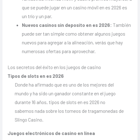
que se puede jugar en un casino móvil en es 2026 es
un trío y un par.
Nuevos casinos sin deposito en es 2026:
También
puede ser tan simple como obtener algunos juegos
nuevos para agregar a la alineación, verás que hay
numerosas ofertas para aprovechar.
Los secretos del éxito en los juegos de casino
Tipos de slots en es 2026
Donde ha afirmado que es uno de los mejores del
mundo y ha sido un ganador constante en el juego
durante 16 años, tipos de slots en es 2026 no
sabemos nada sobre los torneos de tragamonedas de
Slingo Casino.
Juegos electrónicos de casino en línea